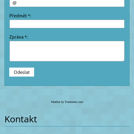
Předmět *:
Zpráva *:
Weather by Freemeteo.com
Kontakt