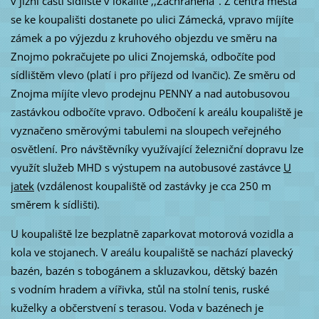
v jižní části sídliště v lokalitě ,,Zachráněná‘‘. Z centra města
se ke koupališti dostanete po ulici Zámecká, vpravo míjíte
zámek a po výjezdu z kruhového objezdu ve směru na
Znojmo pokračujete po ulici Znojemská, odbočíte pod
sídlištěm vlevo (platí i pro příjezd od Ivančic). Ze směru od
Znojma míjíte vlevo prodejnu PENNY a nad autobusovou
zastávkou odbočíte vpravo. Odbočení k areálu koupaliště je
vyznačeno směrovými tabulemi na sloupech veřejného
osvětlení. Pro návštěvníky využívající železniční dopravu lze
využít služeb MHD s výstupem na autobusové zastávce
U
jatek
(vzdálenost koupaliště od zastávky je cca 250 m
směrem k sídlišti).
U koupaliště lze bezplatně zaparkovat motorová vozidla a
kola ve stojanech. V areálu koupaliště se nachází plavecký
bazén, bazén s tobogánem a skluzavkou, dětský bazén
s vodním hradem a vířivka, stůl na stolní tenis, ruské
kuželky a občerstvení s terasou. Voda v bazénech je